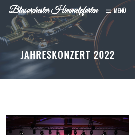
Zum
Blasorchester Himmelpforten
MENÜ
Inhalt
springen
JAHRESKONZERT 2022